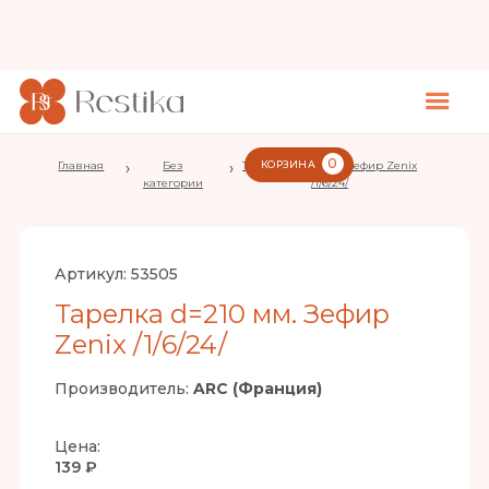
0
Главная
›
Без
›
Тарелка d=210 мм. Зефир Zenix
КОРЗИНА
категории
/1/6/24/
Артикул:
53505
Тарелка d=210 мм. Зефир
Zenix /1/6/24/
Производитель:
ARC (Франция)
Цена:
139 ₽