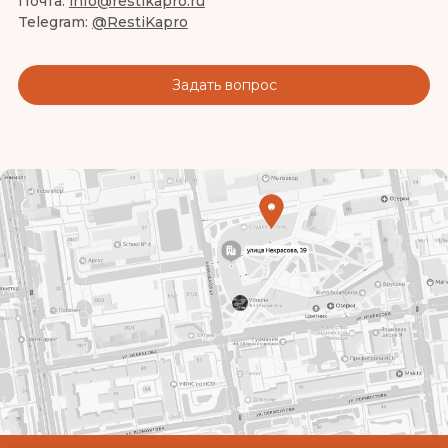
Почта:
info@restikapro.ru
Telegram:
@RestiKapro
Задать вопрос