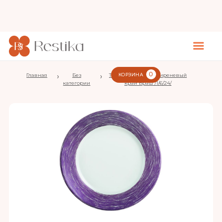
0
Главная
›
Без
›
Тарелка d=235 мм. сиреневый
КОРЗИНА
категории
край Браш /1/6/24/