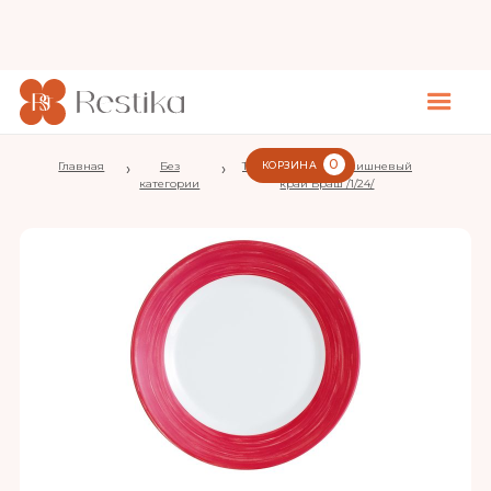
0
Главная
›
Без
›
Тарелка d=235 мм. вишневый
КОРЗИНА
категории
край Браш /1/24/