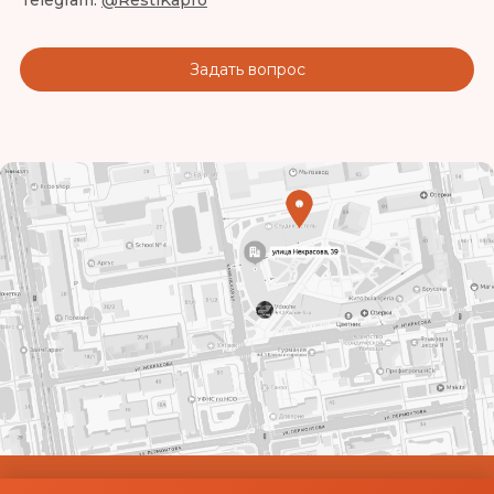
Telegram:
@RestiKapro
Задать вопрос