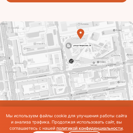
© Использование материалов сайта разрешено только при наличии активной
Мы используем файлы cookie для улучшения работы сайта
ссылки на источник. Все права на изображения и тексты принадлежат их
авторам.Общие правила и публичная оферта
и анализа трафика. Продолжая использовать сайт, вы
соглашаетесь с нашей
политикой конфиденциальности
.