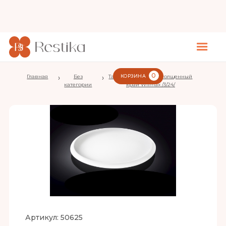
0
Главная
›
Без
›
Тарелка d=240 мм. утолщенный
КОРЗИНА
категории
край Wilmax /3/24/
Артикул:
50625