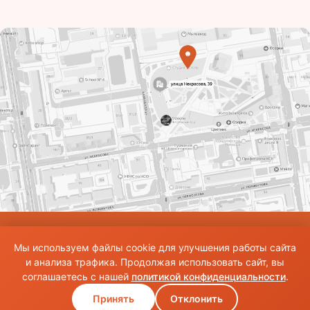
© Использование материалов сайта разрешено только при наличии активной
Мы используем файлы cookie для улучшения работы сайта
ссылки на источник. Все права на изображения и тексты принадлежат их
авторам.Общие правила и публичная оферта
и анализа трафика. Продолжая использовать сайт, вы
соглашаетесь с нашей
политикой конфиденциальности
.
Принять
Отклонить