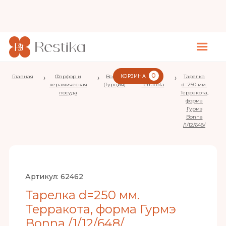
0
Главная
›
Фарфор и
›
Bonna
КОРЗИНА
›
Aura
›
Тарелка
керамическая
(Турция)
Terracota
d=250 мм.
посуда
Терракота,
форма
Гурмэ
Bonna
/1/12/648/
Артикул:
62462
Тарелка d=250 мм.
Терракота, форма Гурмэ
Bonna /1/12/648/