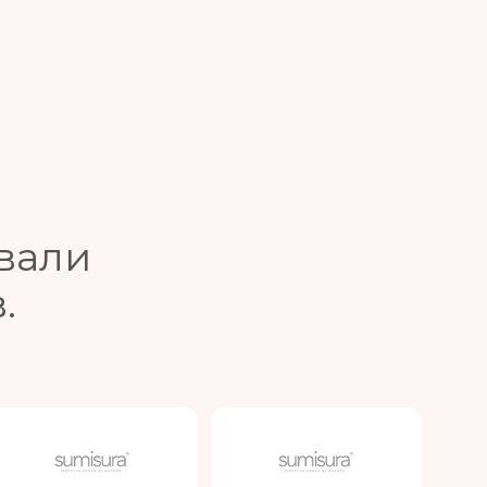
вали
.