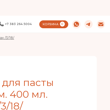
+7 383 264 5004
0
КОРЗИНА
x /3/18/
 для пасты
. 400 мл.
3/18/