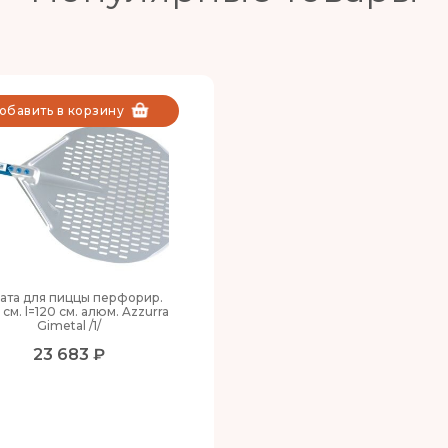
обавить в корзину
ата для пиццы перфорир.
 см. l=120 см. алюм. Azzurra
Gimetal /1/
23 683 ₽