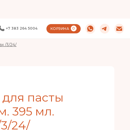
+7 383 264 5004
0
КОРЗИНА
x /3/24/
 для пасты
. 395 мл.
3/24/