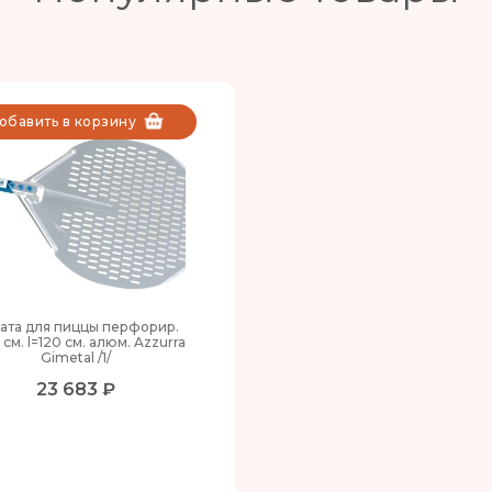
обавить в корзину
ата для пиццы перфорир.
 см. l=120 см. алюм. Azzurra
Gimetal /1/
23 683 ₽