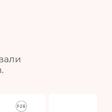
вали
.