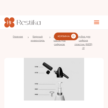
0
Главная
›
Барный
›
Запасные
КОРЗИНА
›
Трубка для
инвентарь
части для
сифона
сифонов
пластик (К691)
/1/