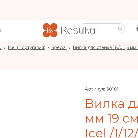
Ы
ы
›
Icel (Португалия)
›
Special
›
Вилка для стейка 18/0 1,5 мм 1
Артикул:
30181
Вилка дл
мм 19 см
Icel /1/12