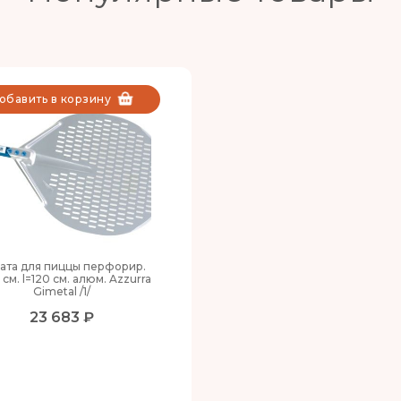
обавить в корзину
ата для пиццы перфорир.
 см. l=120 см. алюм. Azzurra
Gimetal /1/
23 683 ₽